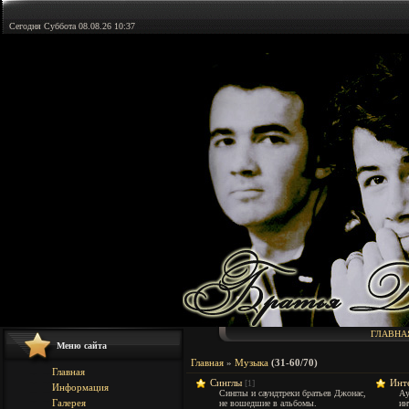
Сегодня Суббота 08.08.26 10:37
ГЛАВНА
Меню сайта
Главная
»
Музыка
(
31-60
/70)
Главная
Синглы
Инт
[1]
Информация
Синглы и саундтреки братьев Джонас,
Ау
Галерея
не вошедшие в альбомы.
ин