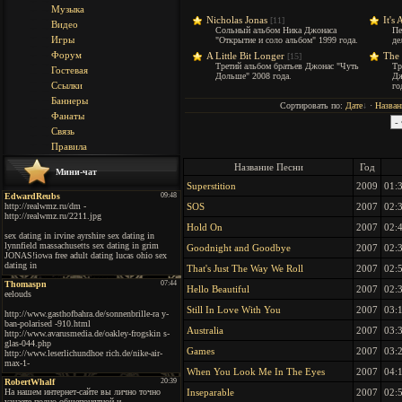
Музыка
Nicholas Jonas
It's
[11]
Видео
Сольный альбом Ника Джонаса
Пе
Игры
"Открытие и соло альбом" 1999 года.
де
Форум
A Little Bit Longer
The 
[15]
Третий альбом братьев Джонас "Чуть
Тр
Гостевая
Дольше" 2008 года.
Дж
Ссылки
го
Баннеры
Сортировать по:
Дате
·
Назва
Фанаты
Связь
Правила
Название Песни
Год
Мини-чат
Superstition
2009
01:
SOS
2007
02:
Hold On
2007
02:
Goodnight and Goodbye
2007
02:
That's Just The Way We Roll
2007
02:
Hello Beautiful
2007
02:
Still In Love With You
2007
03:
Australia
2007
03:
Games
2007
03:
When You Look Me In The Eyes
2007
04:
Inseparable
2007
02: