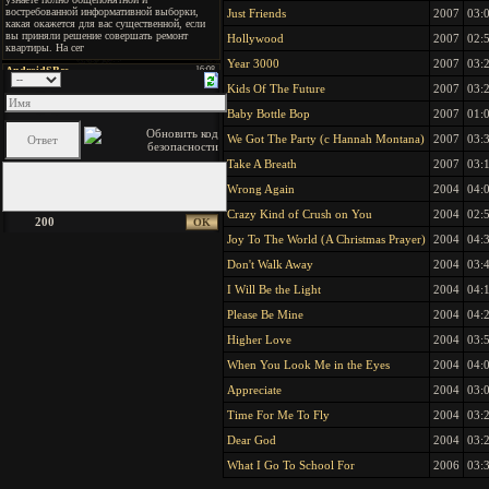
Just Friends
2007
03:
Hollywood
2007
02:
Year 3000
2007
03:
Kids Of The Future
2007
03:
Baby Bottle Bop
2007
01:
We Got The Party (с Hannah Montana)
2007
03:
Take A Breath
2007
03:
Wrong Again
2004
04:
Crazy Kind of Crush on You
2004
02:
200
Joy To The World (A Christmas Prayer)
2004
04:
Don't Walk Away
2004
03:
I Will Be the Light
2004
04:
Please Be Mine
2004
04:
Higher Love
2004
03:
When You Look Me in the Eyes
2004
04:
Appreciate
2004
03:
Time For Me To Fly
2004
03:
Dear God
2004
03:
What I Go To School For
2006
03: