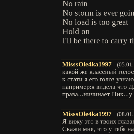
No rain
No storm is ever goi
No load is too great
Hold on
I'll be there to carry 
MisssOle4ka1997
(05.01
какой же классный голос
к стати я его голоз узнаю
например:я видела что Д
права...ничинает Ник...
MisssOle4ka1997
(08.01
Я вижу это в твоих глаза
Скажи мне, что у тебя н