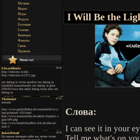
Музыка
Видео
I Will Be the Lig
Игры
Форум
Гостевая
Ссылки
Баннеры
Фанаты
Связь
Правила
Мини-чат
Слова:
I can see it in your e
Tell me what's on yo