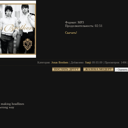
Формат: MP3
Продолжительность: 02:51
Скачать!
Категория:
Jonas Brothers
| Добавлено:
Sanji
09.03.09 | Просмотров: 1496 
of making headlines
e wrong way