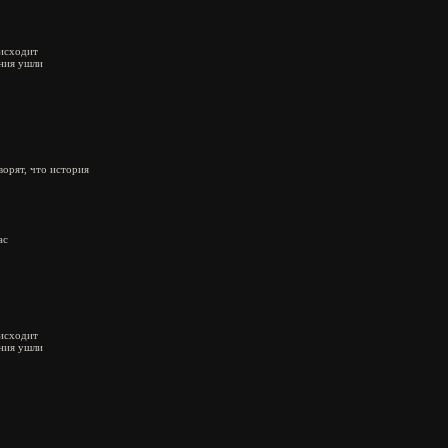
оисходит
ния ушли
орят, что история
ас
оисходит
ния ушли