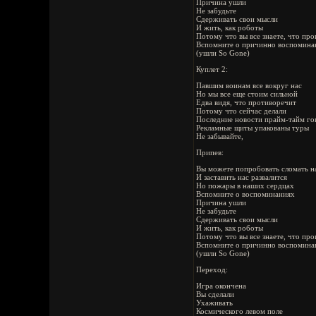
Причина ушли
Не забудьте
Сдерживать свои мысли
И жить, как роботы
Потому что вы все знаете, что пр
Вспомните о причинно воспомина
(ушли So Gone)
Куплет 2:
Павшим воинам все вокруг нас
Но мы все еще стоим сильной
Едва видя, что противоречит
Потому что сейчас делали
Последние новости прайм-тайм гов
Рекламные щиты упакованы туры
Не забывайте,
Припев:
Вы можете попробовать сломать н
И заставить нас развалится
Но пожары в наших сердцах
Вспомните о воспоминаниях
Причина ушли
Не забудьте
Сдерживать свои мысли
И жить, как роботы
Потому что вы все знаете, что пр
Вспомните о причинно воспомина
(ушли So Gone)
Переход:
Игра окончена
Вы сделали
Ухаживать
Космического левом поле