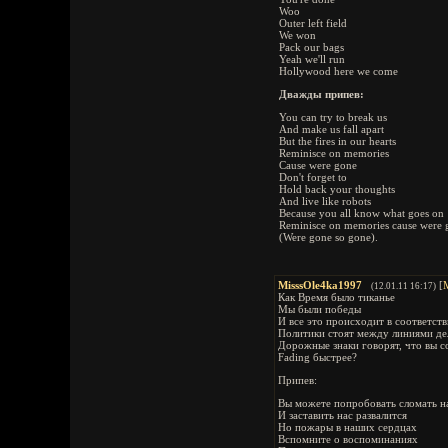
Woo
Outer left field
We won
Pack our bags
Yeah we'll run
Hollywood here we come
Дважды припев:
You can try to break us
And make us fall apart
But the fires in our hearts
Reminisce on memories
Cause were gone
Don't forget to
Hold back your thoughts
And live like robots
Because you all know what goes on
Reminisce on memories cause were 
(Were gone so gone).
MisssOle4ka1997
[
(12.01.11 16:17)
Как Время было тиканье
Мы были победы
И все это происходит в соответст
Политики стоят между линиями дел
Дорожные знаки говорят, что вы с
Fading быстрее?
Припев:
Вы можете попробовать сломать н
И заставить нас развалится
Но пожары в наших сердцах
Вспомните о воспоминаниях