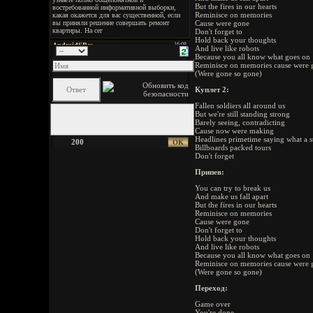
But the fires in our hearts
Reminisce on memories
Cause were gone
Don't forget to
Hold back your thoughts
And live like robots
Because you all know what goes on
Reminisce on memories cause were 
(Were gone so gone)
Куплет 2:
Fallen soldiers all around us
But we're still standing strong
Barely seeing, contradicting
Cause now were making
Headlines primetime saying what a s
200
Billboards packed tours
Don't forget
Припев:
You can try to break us
And make us fall apart
But the fires in our hearts
Reminisce on memories
Cause were gone
Don't forget to
Hold back your thoughts
And live like robots
Because you all know what goes on
Reminisce on memories cause were 
(Were gone so gone)
Переход:
Game over
You're done