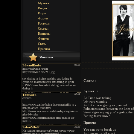
Музыка
Видео
Игры
Форум
Гостевая
Ссылки
Баннеры
Фанаты
Связь
Правила
Мини-чат
Слова:
Куплет 1:
As Time was ticking
We were winning
And it all was going as planned
Politicians stand between the lines 
Street signs saying you're going th
Fading faster now?
Припев:
You can try to break us
And make us fall apart