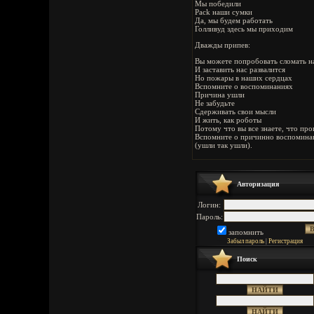
Мы победили
Pack наши сумки
Да, мы будем работать
Голливуд здесь мы приходим
Дважды припев:
Вы можете попробовать сломать н
И заставить нас развалится
Но пожары в наших сердцах
Вспомните о воспоминаниях
Причина ушли
Не забудьте
Сдерживать свои мысли
И жить, как роботы
Потому что вы все знаете, что пр
Вспомните о причинно воспомина
(ушли так ушли).
Авторизация
Логин:
Пароль:
запомнить
Забыл пароль
|
Регистрация
Поиск