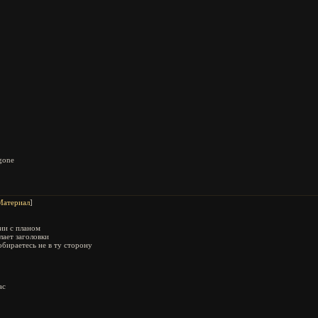
gone
Материал
]
вии с планом
ает заголовки
обираетесь не в ту сторону
ас