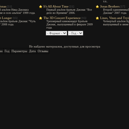
т.п..
Jonas
It's All About Time
Jonas Brothers
[11]
[11]
[17]
 альбом Ника Джонаса
Первый альбом братьев Джонас "Все
Второй одноименный
ие и соло альбом" 1999 года.
дело во Времени" 2006.
Джонас" 2007 года.
it Longer
The 3D Concert Experience
Lines, Vines and Try
[15]
[15]
альбом братьев Джонас "Чуть
Трехмерный киноконцерт Братьев
Четвертый альбом Б
 2008 года.
Джонас, выпущенный в феврале 2009
выпущенный в июне 
года.
Не найдено материалов, доступных для просмотра
ни
Год
Параметры
Дата
Отзывы