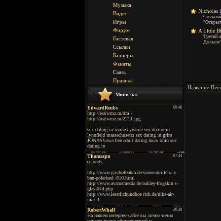
Музыка
Nicholas 
Видео
Сольный
Игры
"Открыт
Форум
A Little B
Третий 
Гостевая
Дольше"
Ссылки
Баннеры
Фанаты
Связь
Правила
Название Пес
Мини-чат