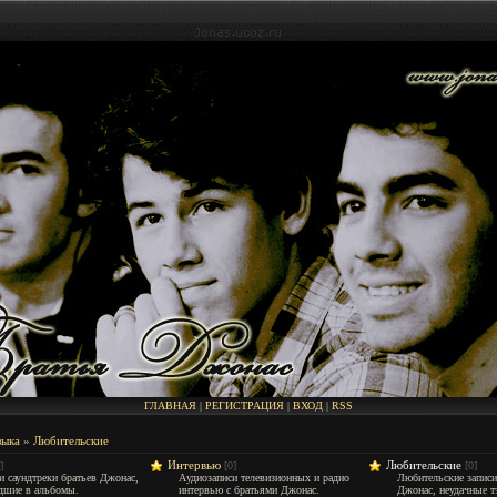
ГЛАВНАЯ
|
РЕГИСТРАЦИЯ
|
ВХОД
|
RSS
ыка
»
Любительские
Интервью
Любительские
]
[0]
[0]
и саундтреки братьев Джонас,
Аудиозаписи телевизионных и радио
Любительские записи
дшие в альбомы.
интервью с братьями Джонас.
Джонас, неудачные т