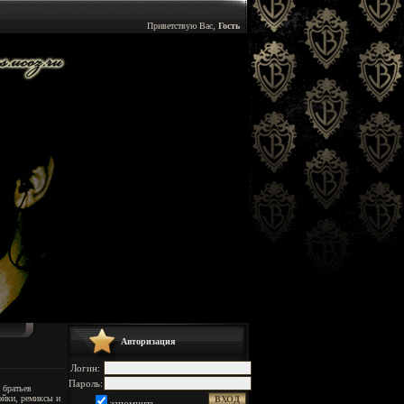
Приветствую Вас,
Гость
Авторизация
Логин:
Пароль:
 братьев
эйки, ремиксы и
запомнить