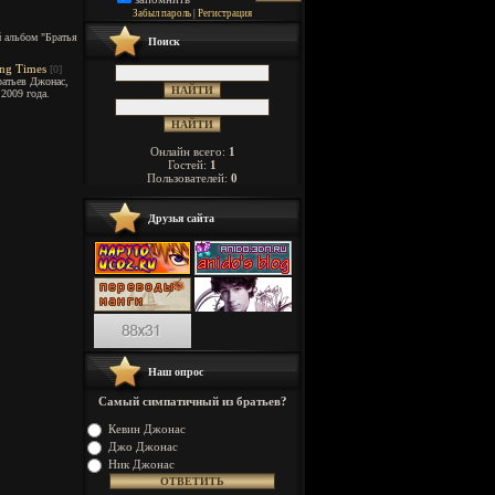
Забыл пароль
|
Регистрация
 альбом "Братья
Поиск
ing Times
[0]
ратьев Джонас,
2009 года.
Онлайн всего:
1
Гостей:
1
Пользователей:
0
Друзья сайта
Наш опрос
Самый симпатичный из братьев?
Кевин Джонас
Джо Джонас
Ник Джонас