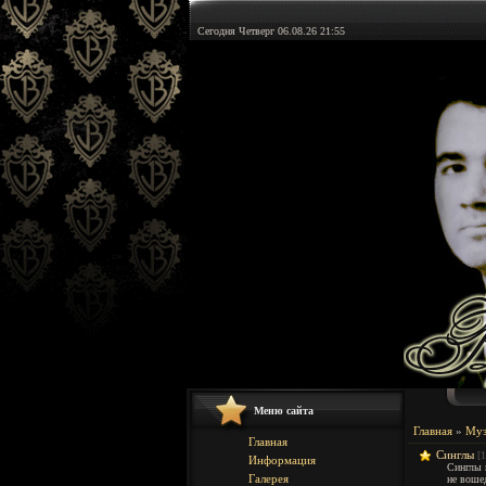
Сегодня Четверг 06.08.26 21:55
Меню сайта
Главная
»
Муз
Главная
Синглы
[1
Информация
Синглы 
Галерея
не воше