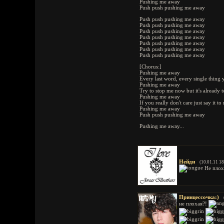
Pushing me away
Push push pushing me away
Push push pushing me away
Push push pushing me away
Push push pushing me away
Push push pushing me away
Push push pushing me away
Push push pushing me away
Push push pushing me away
[Chorus:]
Pushing me away
Every last word, every single thing 
Pushing me away
Try to stop me now but it's already t
Pushing me away
If you really don't care just say it t
Pushing me away
Push push pushing me away
Pushing me away...
Нейди
(10.01.11 18
Не плох
Принцессочка:)
не плохая?!