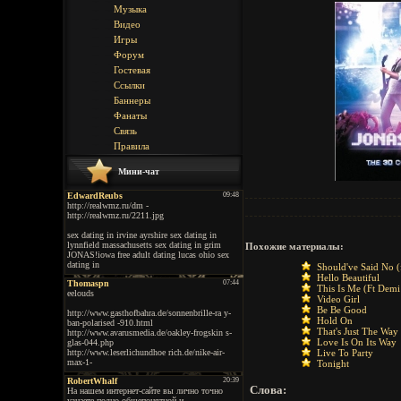
Музыка
Видео
Игры
Форум
Гостевая
Ссылки
Баннеры
Фанаты
Связь
Правила
Мини-чат
Похожие материалы:
Should've Said No (f
Hello Beautiful
This Is Me (Ft Demi
Video Girl
Be Be Good
Hold On
That's Just The Way
Love Is On Its Way
Live To Party
Tonight
Слова: