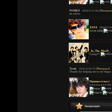
РОМЕО
[
Материал
(10.03.11 21:56)
не плохо
ZANA
(18.04.11 14
песня кайф
_In_The_MooD_
Супер!!!
Trudy
[
Материал
]
(10.01.12 02:57)
Thanks for helping me to see tihgns i
Принцессочка:)
а-а-а-а-а-а-а-а эт
Авторизация