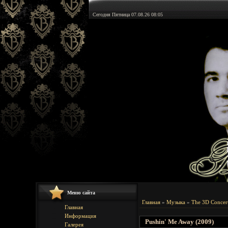
Сегодня Пятница 07.08.26 08:05
Меню сайта
Главная
»
Музыка
»
The 3D Concer
Главная
Информация
Pushin' Me Away (2009)
Галерея