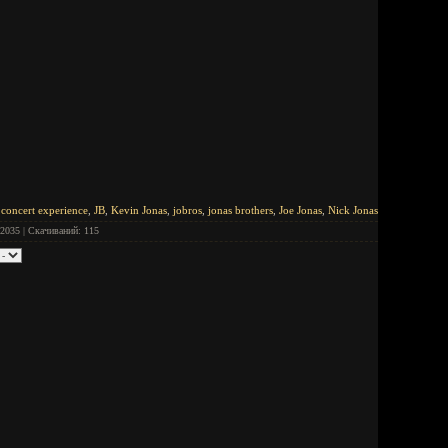
 concert experience
,
JB
,
Kevin Jonas
,
jobros
,
jonas brothers
,
Joe Jonas
,
Nick Jonas
2035 | Скачиваний: 115