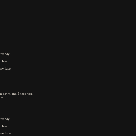
you say
o late
o my face
ing down and I need you
 go
you say
o late
o my face