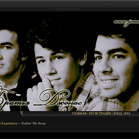
ГЛАВНАЯ
|
РЕГИСТРАЦИЯ
|
ВХОД
|
RSS
t Experience
» Pushin' Me Away