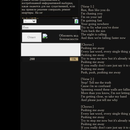
[Verse 1:]
Run, Run like you do
I'm chasing you
I'm on your tail
I'm gaining fast
Your going nowhere
Try to fix what you've done
Turn back the sun
The night is calling
And then we're falling faster now
[Chorus:]
Pushing me away
Every last word, every single thing 
Pushing me away
Try to stop me now but it's already t
200
Pushing me away
If you really don't care just say it t
Pushing me away
Push, push, pushing me away
[Verse 2:]
Stop! Tell me the truth
Cause i'm so confused
Spinning round these walls are fall
More than you know, I'm not letting
I'm getting close, so take my hand
And please just tell me why
[Chorus:]
Pushing me away
Every last word, every single thing 
Pushing me away
Try to stop me now but it's already t
Pushing me away
If you really don't care just say it t