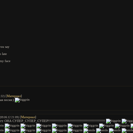
you say
o late
o my face
[
Материал
]
:32)
ая песня:)
[
Материал
]
(09.06.12 21:09)
ОНА СУПЕР_СУПЕР_СУПЕР!!!!!!!!!!!!!!!!!!!!!!!!!!!!!!!!!!!!!!!!!!!!!!!!