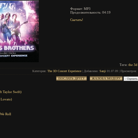
Формат: MP3
Продолжительность: 04:19
Скачать!
Теги:
the 3d
Категория:
The 3D Concert Experience
| Добавлено:
Sanji
01.07.09 | Просмотров: 
t Taylor Swift)
 Lovato)
 We Roll