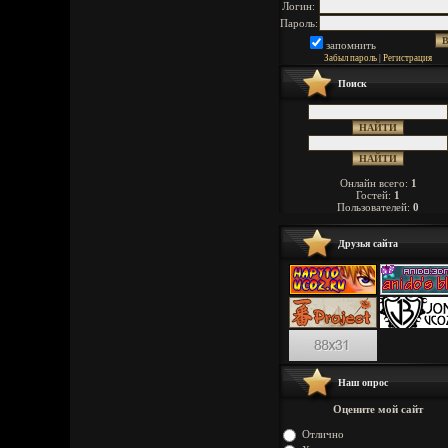
Логин:
Пароль:
запомнить
Забыл пароль
|
Регистрация
Поиск
Онлайн всего:
1
Гостей:
1
Пользователей:
0
Друзья сайта
Наш опрос
Оцените мой сайт
Отлично