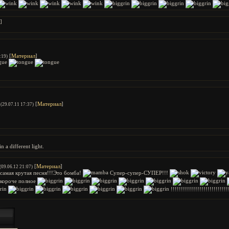
]
[
Материал
]
:19)
[
Материал
]
(29.07.11 17:37)
n a different light.
[
Материал
]
(09.06.12 21:07)
о самая крутая песня!!!Это бомба!
Супер-супер-СУПЕР!!!
короче полное
!!!!!!!!!!!!!!!!!!!!!!!!!!!!!